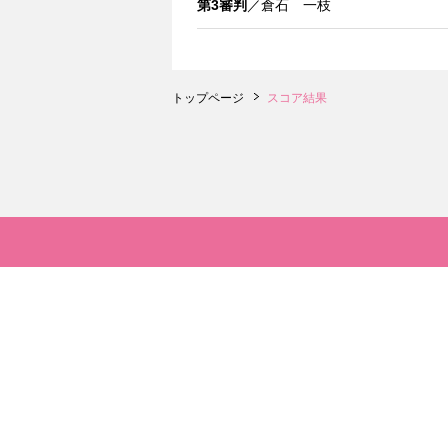
第3審判
／倉石 一枝
トップページ
スコア結果