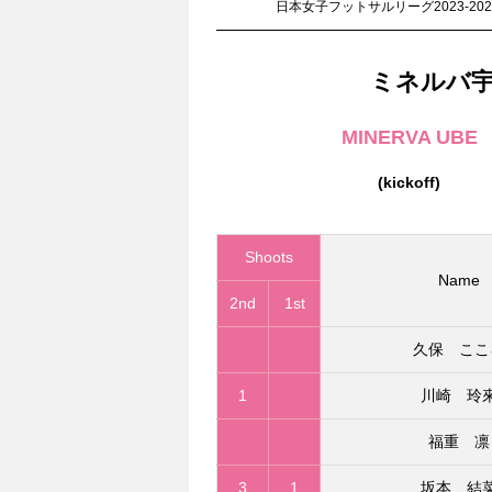
日本女子フットサルリーグ2023-202
ミネルバ
MINERVA UBE
(kickoff)
Shoots
Name
2nd
1st
久保 ここ
1
川崎 玲
福重 凛
3
1
坂本 結