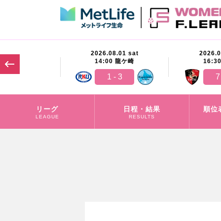
07.26 sun
2026.08.01 sat
2026.0
00
茅ヶ崎
14:00
龍ケ崎
16:3
1 - 5
1 - 3
7
リーグ
日程・結果
順位
LEAGUE
RESULTS