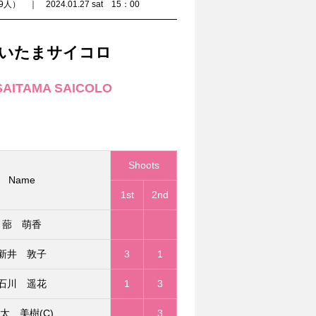
 2024.01.27 sat 15：00
いたまサイコロ
SAITAMA SAICOLO
Shoots
Name
1st
2nd
蔀 萌香
新井 敦子
3
1
石川 遥花
1
3
太 美樹(C)
3