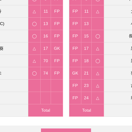
香
△
11
FP
FP
11
△
C)
◯
13
FP
FP
13
◯
16
FP
FP
15
◯
葵
△
17
GK
FP
17
△
△
70
FP
FP
18
◯
未
◯
74
FP
GK
21
△
FP
23
△
FP
24
△
Total
Total