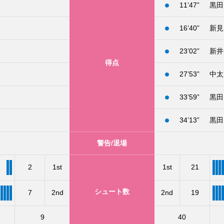
11’47”
黒田
16’40”
新見
23’02”
新井
得点
27’53”
中太
33’59”
黒田
34’13”
黒田
警告/退場
2
1st
1st
21
シュート数
7
2nd
2nd
19
9
40