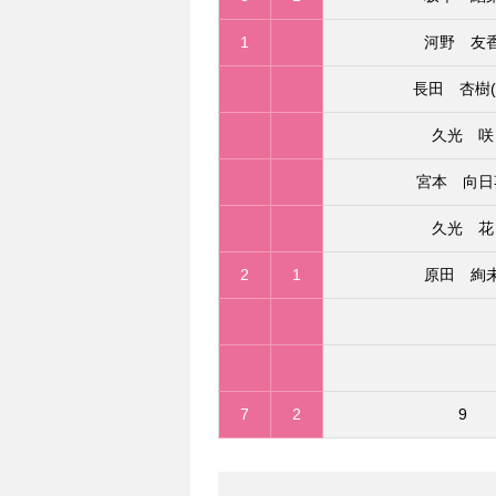
1
河野 友
長田 杏樹(
久光 咲
宮本 向日
久光 花
2
1
原田 絢
7
2
9