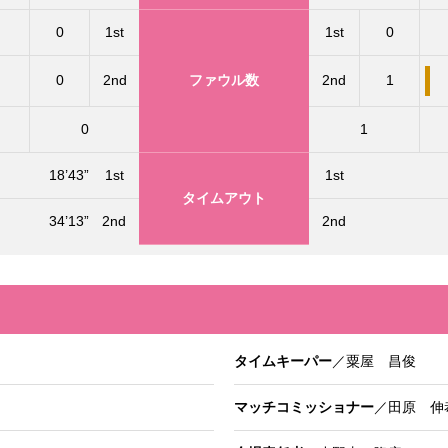
0
1st
1st
0
0
2nd
ファウル数
2nd
1
0
1
18’43”
1st
1st
タイムアウト
34’13”
2nd
2nd
タイムキーパー
／粟屋 昌俊
マッチコミッショナー
／田原 伸