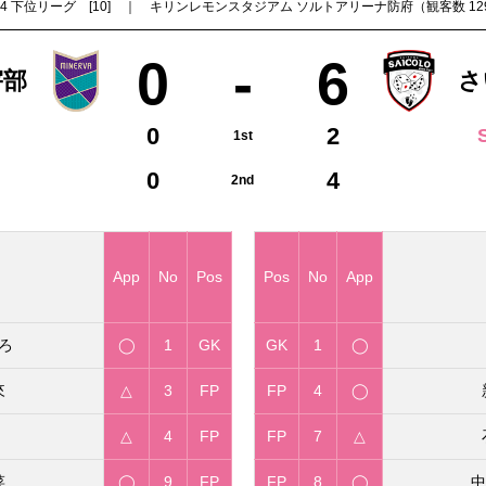
4 下位リーグ [10] ｜ キリンレモンスタジアム ソルトアリーナ防府（観客数 129人） ｜
0
-
6
宇部
さ
0
2
1st
0
4
2nd
App
No
Pos
Pos
No
App
ろ
◯
1
GK
GK
1
◯
來
△
3
FP
FP
4
◯
△
4
FP
FP
7
△
菜
◯
9
FP
FP
8
◯
中