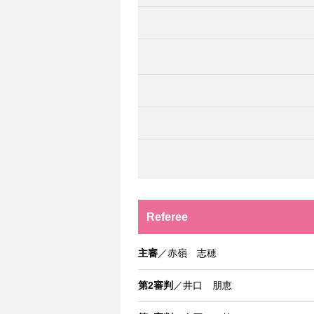
Referee
主審
／赤嶺 志穂
第2審判
／井口 朋恵