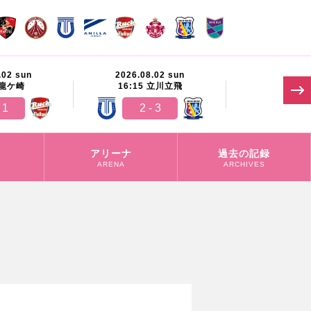
.02 sun
2026.08.02 sun
2026.08.
龍ケ崎
16:15
立川立飛
11:00
 1
2 - 3
-
アリーナ
過去の記録
ARENA
ARCHIVES