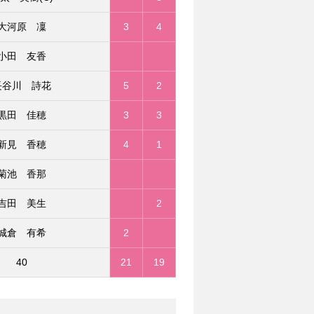
大河原 凜
3
4
小田 友香
長谷川 詩花
5
2
黒田 佳穂
3
3
新見 香穂
4
1
菊池 香那
吉田 美生
2
城倉 有希
2
40
21
19