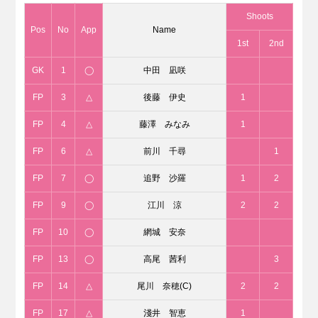
Shoots
Pos
No
App
Name
1st
2nd
GK
1
◯
中田 凪咲
FP
3
△
後藤 伊史
1
FP
4
△
藤澤 みなみ
1
FP
6
△
前川 千尋
1
FP
7
◯
追野 沙羅
1
2
FP
9
◯
江川 涼
2
2
FP
10
◯
網城 安奈
FP
13
◯
高尾 茜利
3
FP
14
△
尾川 奈穂(C)
2
2
FP
17
△
淺井 智恵
1