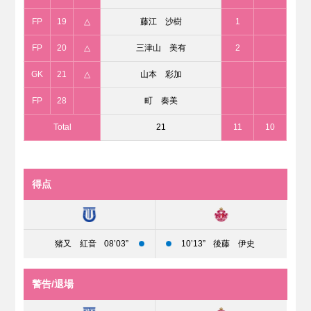
FP
19
△
藤江 沙樹
1
FP
20
△
三津山 美有
2
GK
21
△
山本 彩加
FP
28
町 奏美
Total
21
11
10
得点
猪又 紅音
08’03”
10’13”
後藤 伊史
警告/退場