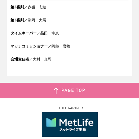
第2審判
／赤嶺 志穂
第3審判
／常岡 大展
タイムキーパー
／品田 幸恵
マッチコミッショナー
／阿部 岩雄
会場責任者
／大村 真司
TITLE PARTNER