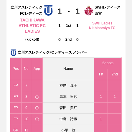
立川アスレティック
SWHレディース
1
-
1
FCレディース
西宮
TACHIKAWA
SWH Ladies
ATHLETIC FC
1
1
1st
Nishinomiya FC
LADIES
0
0
(kickoff)
2nd
立川アスレティックFCレディース メンバー
Shoots
Pos
No
App
Name
1st
2nd
FP
7
神﨑 真子
FP
8
◯
黒本 里紗
1
1
FP
9
◯
森田 美紅
FP
10
◯
中島 詩織
1
GK
11
小平 紋