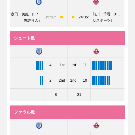
森田 美紅 （C7
前川 千尋 （C1
15’58”
24’35”
無許可入）
反スポーツ）
シュート数
4
1st
1st
11
2
2nd
2nd
10
6
21
ファウル数