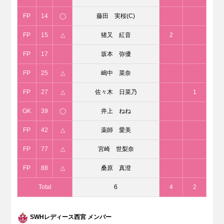
FP
14
◯
藤田 実桜(C)
FP
15
△
猪又 紅音
2
FP
17
坂本 弥優
FP
25
△
嶋中 菜奈
FP
27
△
佐々木 日菜乃
1
GK
39
◯
井上 ねね
FP
42
△
薬師 愛美
FP
77
△
宮崎 世梨奈
FP
88
△
桑原 真澄
Total
6
4
2
SWHレディース西宮 メンバー